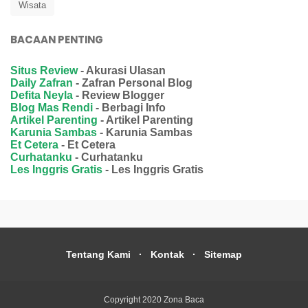
Wisata
BACAAN PENTING
Situs Review
- Akurasi Ulasan
Daily Zafran
- Zafran Personal Blog
Defita Neyla
- Review Blogger
Blog Mas Rendi
- Berbagi Info
Artikel Parenting
- Artikel Parenting
Karunia Sambas
- Karunia Sambas
Et Cetera
- Et Cetera
Curhatanku
- Curhatanku
Les Inggris Gratis
- Les Inggris Gratis
Tentang Kami
Kontak
Sitemap