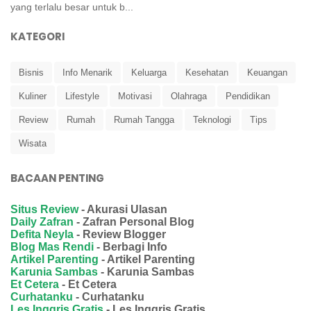
yang terlalu besar untuk b...
KATEGORI
Bisnis
Info Menarik
Keluarga
Kesehatan
Keuangan
Kuliner
Lifestyle
Motivasi
Olahraga
Pendidikan
Review
Rumah
Rumah Tangga
Teknologi
Tips
Wisata
BACAAN PENTING
Situs Review
- Akurasi Ulasan
Daily Zafran
- Zafran Personal Blog
Defita Neyla
- Review Blogger
Blog Mas Rendi
- Berbagi Info
Artikel Parenting
- Artikel Parenting
Karunia Sambas
- Karunia Sambas
Et Cetera
- Et Cetera
Curhatanku
- Curhatanku
Les Inggris Gratis
- Les Inggris Gratis