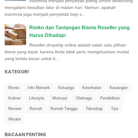
Insomnia menjadi penyebab paling umum seseorang
mengalami kesulitan tidur di malam hari. Namun, apakah
insomnia juga menjadi penyebab bayi s...
Risiko dan Tantangan Bisnis Reseller yang
Harus Dihadapi
Reseller dropship online adalah salah satu pilihan
bisnis yang tepat, karena Anda tidak perlu mengeluarkan modal
yang terlalu besar untuk b...
KATEGORI
Bisnis
Info Menarik
Keluarga
Kesehatan
Keuangan
Kuliner
Lifestyle
Motivasi
Olahraga
Pendidikan
Review
Rumah
Rumah Tangga
Teknologi
Tips
Wisata
BACAAN PENTING